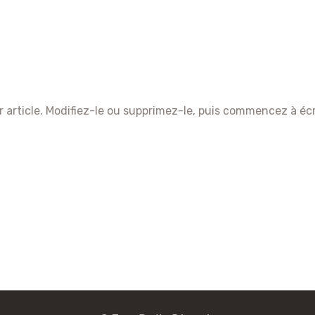
on
Bonjour
tout
 article. Modifiez-le ou supprimez-le, puis commencez à écri
le
monde !